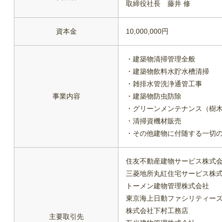
取締役社長 藤井 修
資本金
10,000,000円
・建築物清掃管理全般
・建築物飲料水貯水槽清掃
・雑排水管洗浄通管工事
事業内容
・建築物防虫防除
・グリーンメンテナンス（樹
・清掃資機材販売
・その他建物に付随する一切
住友不動産建物サービス株式
三菱地所丸紅住宅サービス株
トーメン建物管理株式会社
東京海上日動ファシリティー
株式会社下村工務店
主要取引先