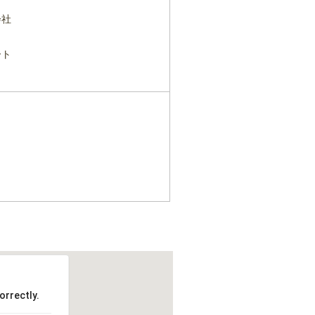
会社
ート
orrectly.