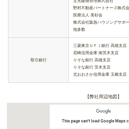
互光建物管理株式会社
野村不動産パートナーズ株式
医療法人 美杉会
株式会社阪急ハウジングサポ
他多数
三菱東京ＵＦＪ銀行 高槻支店
尼崎信用金庫 南茨木支店
取引銀行
りそな銀行 高槻支店
りそな銀行 茨木支店
北おおさか信用金庫 玉櫛支店
【弊社周辺地図】
This page can't load Google Maps c