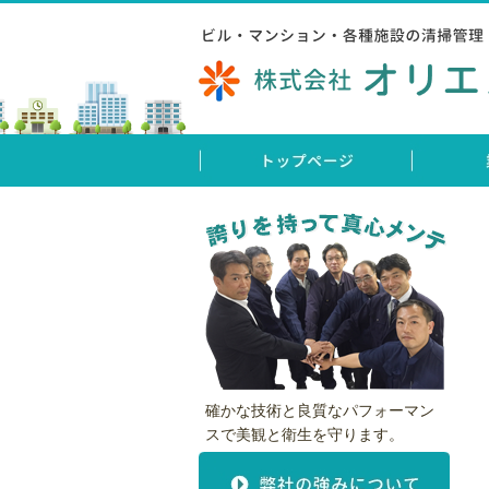
ビル清掃・マンション清掃 株式会社オリエント
トップページ
お問い合わせ
物件一覧
会社案内
アクセス
確かな技術と良質なパフォーマン
スで美観と衛生を守ります。